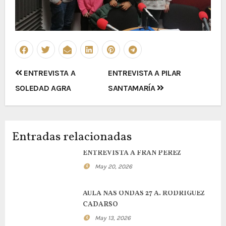
Navegación
ENTREVISTA A
ENTREVISTA A PILAR
de
SOLEDAD AGRA
SANTAMARÍA
entradas
Entradas relacionadas
ENTREVISTA A FRAN PEREZ
May 20, 2026
AULA NAS ONDAS 27 A. RODRIGUEZ
CADARSO
May 13, 2026