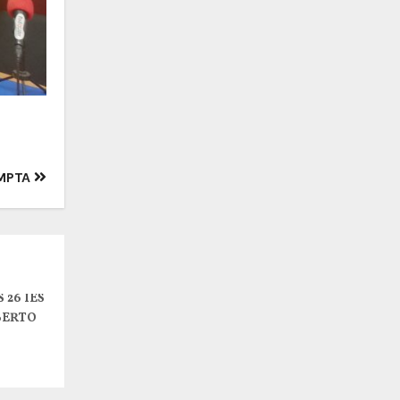
UMPTA
 26 IES
BERTO