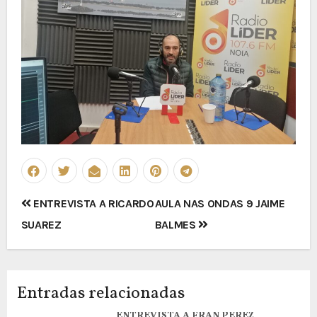
Navegación
ENTREVISTA A RICARDO
AULA NAS ONDAS 9 JAIME
de
SUAREZ
BALMES
entradas
Entradas relacionadas
ENTREVISTA A FRAN PEREZ