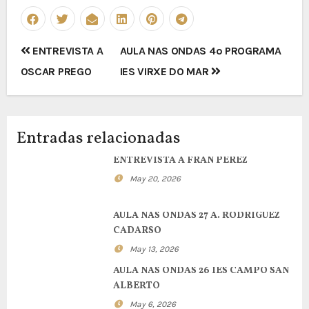
Navegación
ENTREVISTA A
AULA NAS ONDAS 4º PROGRAMA
de
OSCAR PREGO
IES VIRXE DO MAR
entradas
Entradas relacionadas
ENTREVISTA A FRAN PEREZ
May 20, 2026
AULA NAS ONDAS 27 A. RODRIGUEZ
CADARSO
May 13, 2026
AULA NAS ONDAS 26 IES CAMPO SAN
ALBERTO
May 6, 2026